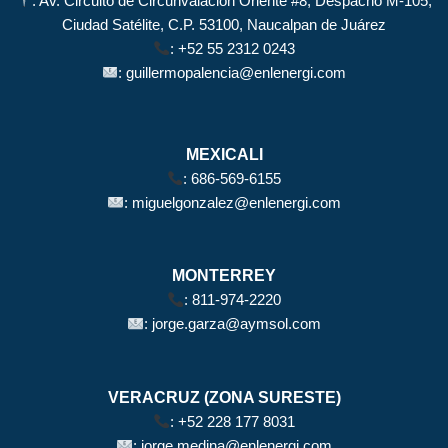
: Av. Circuito de Circunvalación Oriente #8, Despacho M-105,
Ciudad Satélite, C.P. 53100, Naucalpan de Juárez
:
+52 55 2312 0243
:
guillermopalencia@enlenergi.com
MEXICALI
:
686-569-6155
:
miguelgonzalez@enlenergi.com
MONTERREY
:
811-974-2220
:
jorge.garza@aymsol.com
VERACRUZ (ZONA SURESTE)
:
+52 228 177 8031
:
jorge.medina@enlenergi.com