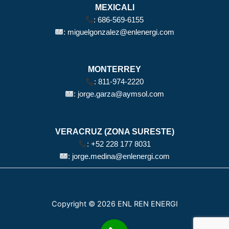
MEXICALI
:
686-569-6155
:
miguelgonzalez@enlenergi.com
MONTERREY
:
811-974-2220
:
jorge.garza@aymsol.com
VERACRUZ (ZONA SURESTE)
:
+52 228 177 8031
:
jorge.medina@enlenergi.com
Copyright © 2026 ENL REN ENERGI