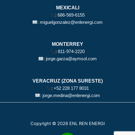
MEXICALI
:
686-569-6155
:
miguelgonzalez@enlenergi.com
MONTERREY
:
811-974-2220
:
jorge.garza@aymsol.com
VERACRUZ (ZONA SURESTE)
:
+52 228 177 8031
:
jorge.medina@enlenergi.com
Copyright © 2026 ENL REN ENERGI