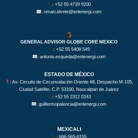
:
+52 55 4739 9200
:
omarcalvete@enlenergi.com
GENERAL ADVISOR GLOBE CORE MEXICO
:
+52 55 5408 549
:
antonio.esqueda@enlenergi.com
ESTADO DE MÉXICO
: Av. Circuito de Circunvalación Oriente #8, Despacho M-105,
Ciudad Satélite, C.P. 53100, Naucalpan de Juárez
:
+52 55 2312 0243
:
guillermopalencia@enlenergi.com
MEXICALI
:
686-569-6155