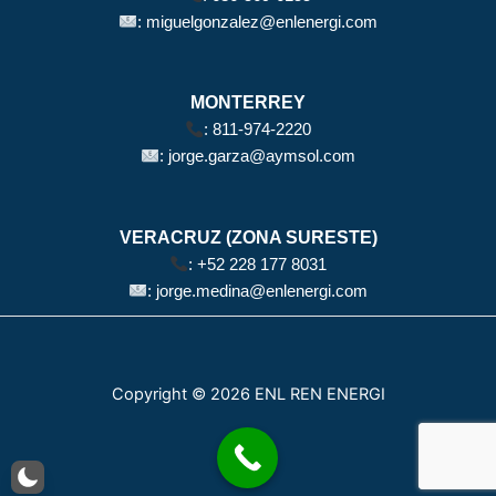
:
miguelgonzalez@enlenergi.com
MONTERREY
:
811-974-2220
:
jorge.garza@aymsol.com
VERACRUZ (ZONA SURESTE)
:
+52 228 177 8031
:
jorge.medina@enlenergi.com
Copyright © 2026 ENL REN ENERGI