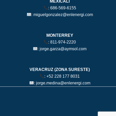
MEXICALI
:
686-569-6155
:
miguelgonzalez@enlenergi.com
MONTERREY
:
811-974-2220
:
jorge.garza@aymsol.com
VERACRUZ (ZONA SURESTE)
:
+52 228 177 8031
:
jorge.medina@enlenergi.com