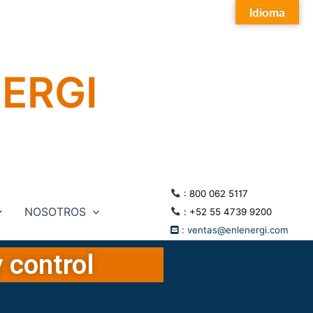
Idioma
NERGI
:
800 062 5117
NOSOTROS
:
+52 55 4739 9200
:
ventas@enlenergi.com
 control