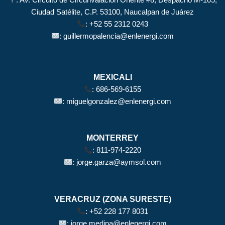
Ciudad Satélite, C.P. 53100, Naucalpan de Juárez
:
+52 55 2312 0243
:
guillermopalencia@enlenergi.com
MEXICALI
:
686-569-6155
:
miguelgonzalez@enlenergi.com
MONTERREY
:
811-974-2220
:
jorge.garza@aymsol.com
VERACRUZ (ZONA SURESTE)
:
+52 228 177 8031
:
jorge.medina@enlenergi.com