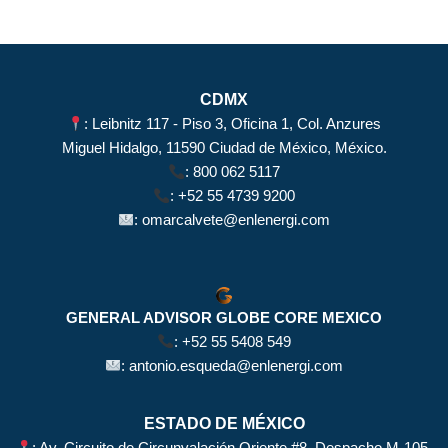
CDMX
: Leibnitz 117 - Piso 3, Oficina 1, Col. Anzures
Miguel Hidalgo, 11590 Ciudad de México, México.
:
800 062 5117
:
+52 55 4739 9200
:
omarcalvete@enlenergi.com
GENERAL ADVISOR GLOBE CORE MEXICO
:
+52 55 5408 549
:
antonio.esqueda@enlenergi.com
ESTADO DE MÉXICO
: Av. Circuito de Circunvalación Oriente #8, Despacho M-105,