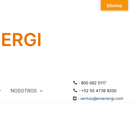
Idioma
NERGI
:
800 062 5117
NOSOTROS
:
+52 55 4739 9200
:
ventas@enlenergi.com