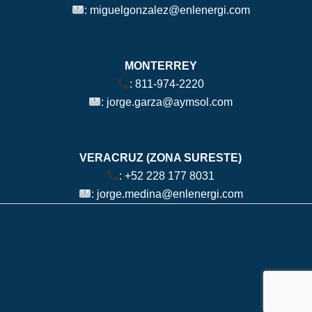
:
miguelgonzalez@enlenergi.com
MONTERREY
:
811-974-2220
:
jorge.garza@aymsol.com
VERACRUZ (ZONA SURESTE)
:
+52 228 177 8031
:
jorge.medina@enlenergi.com