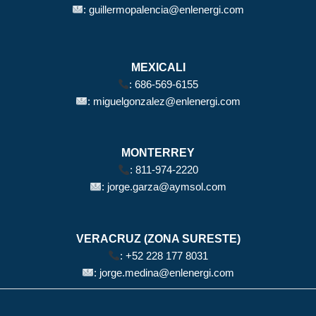
:
guillermopalencia@enlenergi.com
MEXICALI
:
686-569-6155
:
miguelgonzalez@enlenergi.com
MONTERREY
:
811-974-2220
:
jorge.garza@aymsol.com
VERACRUZ (ZONA SURESTE)
:
+52 228 177 8031
:
jorge.medina@enlenergi.com