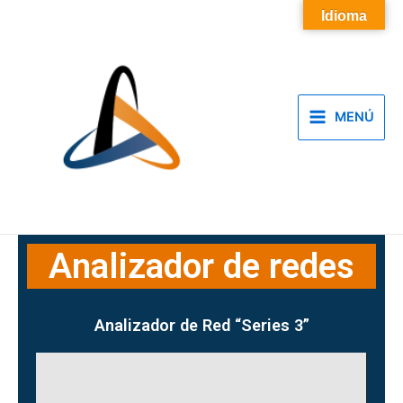
Ir
Main
Idioma
al
Menu
contenido
MENÚ
Analizador de redes
Analizador de Red “Series 3”