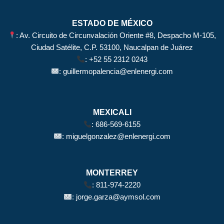
ESTADO DE MÉXICO
: Av. Circuito de Circunvalación Oriente #8, Despacho M-105,
Ciudad Satélite, C.P. 53100, Naucalpan de Juárez
:
+52 55 2312 0243
:
guillermopalencia@enlenergi.com
MEXICALI
:
686-569-6155
:
miguelgonzalez@enlenergi.com
MONTERREY
:
811-974-2220
:
jorge.garza@aymsol.com