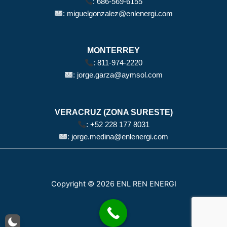
:
686-569-6155
:
miguelgonzalez@enlenergi.com
MONTERREY
:
811-974-2220
:
jorge.garza@aymsol.com
VERACRUZ (ZONA SURESTE)
:
+52 228 177 8031
:
jorge.medina@enlenergi.com
Copyright © 2026 ENL REN ENERGI