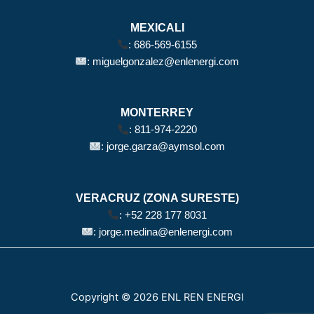
MEXICALI
:
686-569-6155
:
miguelgonzalez@enlenergi.com
MONTERREY
:
811-974-2220
:
jorge.garza@aymsol.com
VERACRUZ (ZONA SURESTE)
:
+52 228 177 8031
:
jorge.medina@enlenergi.com
Copyright © 2026 ENL REN ENERGI