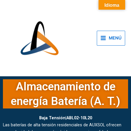
Ir
Main
Idioma
al
Menu
contenido
MENÚ
Almacenamiento de
energía Batería (A. T.)
Baja Tensión|ABL02-10L20
Las baterías de alta tensión residenciales de AUXSOL ofrecen