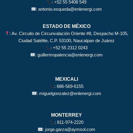
:
+52 55 5408 549
:
antonio.esqueda@enlenergi.com
ESTADO DE MÉXICO
: Av. Circuito de Circunvalación Oriente #8, Despacho M-105,
Ciudad Satélite, C.P. 53100, Naucalpan de Juárez
:
+52 55 2312 0243
:
guillermopalencia@enlenergi.com
MEXICALI
:
686-569-6155
:
miguelgonzalez@enlenergi.com
MONTERREY
:
811-974-2220
:
jorge.garza@aymsol.com