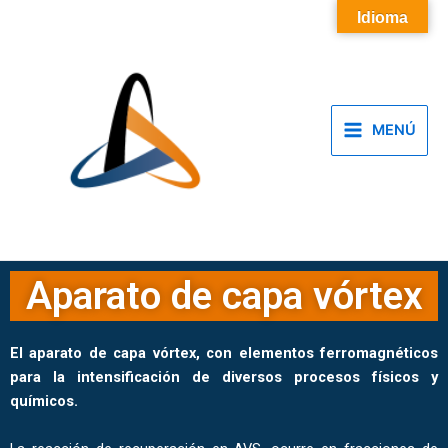
Ir
Main
Idioma
al
Menu
contenido
MENÚ
Aparato de capa vórtex
El aparato de capa vórtex, con elementos ferromagnéticos
para la intensificación de diversos procesos físicos y
químicos.